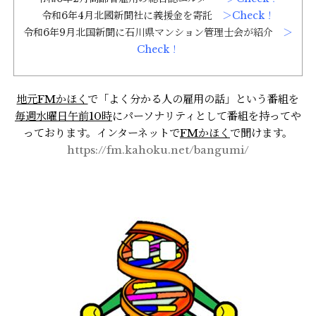
令和6年4月北國新聞社に義援金を寄託
＞Check！
令和6年9月北国新聞に石川県マンション管理士会が紹介
＞
Check！
地元FMかほく
で「よく分かる人の雇用の話」という番組を
毎週水曜日午前10時
にパーソナリティとして番組を持ってや
っております。インターネットで
FMかほく
で聞けます。
https://fm.kahoku.net/bangumi/