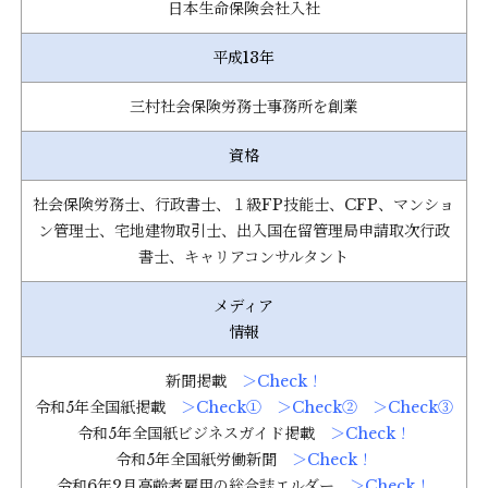
日本生命保険会社入社
平成13年
三村社会保険労務士事務所を創業
資格
社会保険労務士、行政書士、１級FP技能士、CFP、マンショ
ン管理士、宅地建物取引士、
出入国在留管理局申請取次行政
書士
、キャリアコンサルタント
メディア
情報
新聞掲載
＞Check！
令和5年全国紙掲載
＞Check①
＞Check②
＞Check③
令和5年全国紙ビジネスガイド掲載
＞Check！
令和5年全国紙労働新聞
＞Check！
令和6年2月高齢者雇用の総合誌エルダー
＞Check！